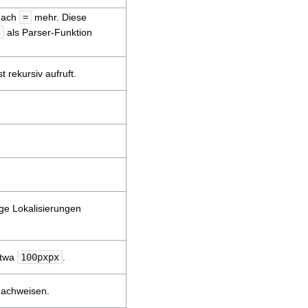
 nach
=
mehr. Diese
}
als Parser-Funktion
t rekursiv aufruft.
ige Lokalisierungen
etwa
100pxpx
.
nachweisen.