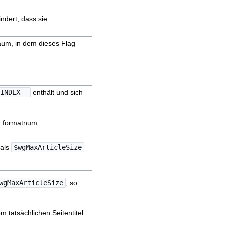
ndert, dass sie
um, in dem dieses Flag
INDEX__
enthält und sich
on formatnum.
 als
$wgMaxArticleSize
wgMaxArticleSize
, so
em tatsächlichen Seitentitel