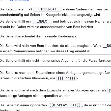
Die Kategorie enthält
__HIDDENCAT__
in ihrem Seiteninhalt, was verhi
standardmäßig auf Seiten im Kategorielinkkasten angezeigt wird.
Die Seite enthält ein
__INDEX__
und befindet sich in einem Namensra
erlaubt ist. Daher wird sie ausnahmsweise von Bots indiziert.
Die Seite überschreitet die maximale Knotenanzahl.
Die Seite wird nicht von Bots indexiert, da sie das magische Wort
__NO
in einem Namensraum befindet, wo dieses Flag erlaubt ist.
Die Seite enthält ein nicht-numerisches Argument für die Parserfunkti
Die Seite ist nach dem Expandieren eines Vorlagenargumentes größer
(etwas in dreifachen Klammern, wie
{{{Foo}}}
).
Die Seitengröße ist nach dem Expandieren aller Vorlagen größer als
$
dass einige Vorlagen nicht expandiert wurden.
Die Seite hat einen ignorierten
{{DISPLAYTITLE}}
, da er nicht mit d
äquivalent ist.