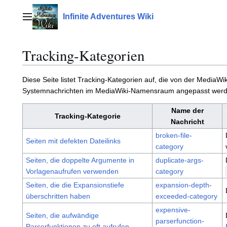
Zum
Inhalt
Infinite Adventures Wiki
Hauptmenü
springen
Tracking-Kategorien
Diese Seite listet Tracking-Kategorien auf, die von der Media
Systemnachrichten im MediaWiki-Namensraum angepasst werd
Name der
Tracking-Kategorie
Nachricht
broken-file-
Seiten mit defekten Dateilinks
category
Seiten, die doppelte Argumente in
duplicate-args-
Vorlagenaufrufen verwenden
category
Seiten, die die Expansionstiefe
expansion-depth-
überschritten haben
exceeded-category
expensive-
Seiten, die aufwändige
parserfunction-
Parserfunktionen zu oft aufrufen