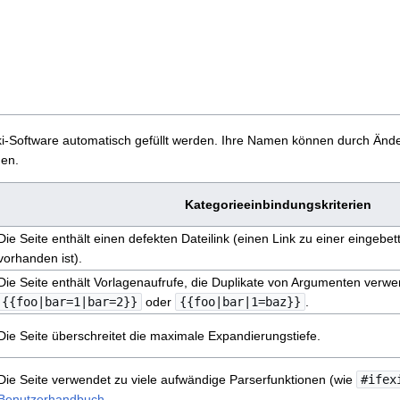
Wiki-Software automatisch gefüllt werden. Ihre Namen können durch Än
en.
Kategorieeinbindungskriterien
Die Seite enthält einen defekten Dateilink (einen Link zu einer eingebett
vorhanden ist).
Die Seite enthält Vorlagenaufrufe, die Duplikate von Argumenten verwe
{{foo|bar=1|bar=2}}
oder
{{foo|bar|1=baz}}
.
Die Seite überschreitet die maximale Expandierungstiefe.
Die Seite verwendet zu viele aufwändige Parserfunktionen (wie
#ifex
Benutzerhandbuch
.